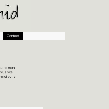
Contact
r dans mon
lus vite.
-moi votre